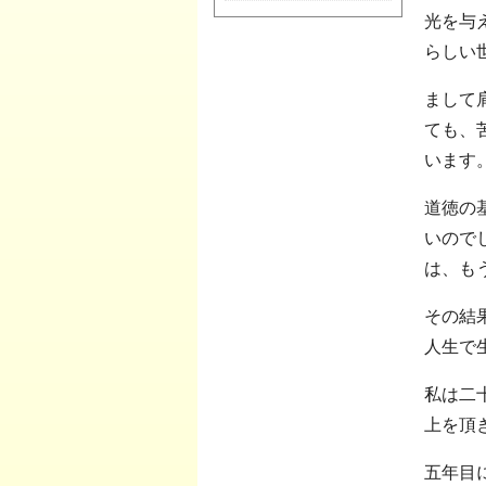
光を与
らしい
まして
ても、
います
道徳の
いので
は、も
その結
人生で
私は二
上を頂
五年目