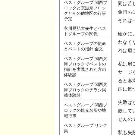
ベストグループ 関西ブ
間は苦
ロックと京滋奈ブロッ
金持ち
クとその他地区の行事
予定
それは
衣川晃弘大先生とベス
確かに
トグループの関係
わなく
ベストグループの使命
とベストの指針 全文
れは肩
ベストグループ 関西兵
私は肩
庫ブロックでベストの
指針を実践された方の
サージ
体験談
ると麻
ベストグループ 関西兵
症に気
庫ブロックのチラシ掲
載体験談
失敗ば
ベストグループ 関西ブ
ロックの観光名所や地
敗して
域行事
せんの
ベストグループ リンク
集
私も失