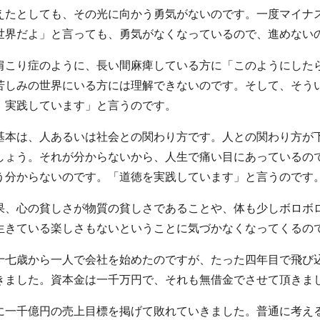
えたとしても、その光に向かう勇気がないのです。一度マイナ
世界だよ」と言っても、勇気がなくなっているので、進めない
肩こり症のように、長い間麻痺している方に「このようにした
苦しみの世界にいる方には理解できないのです。そして、そう
。実践しています」と言うのです。
基本は、人あるいは社会との関わり方です。人との関わり方が
しょう。それが分からないから、人生で痛い目にあっているの
う分からないのです。「道徳を実践しています」と言うのです
果、心の貧しさが物質の貧しさであることや、体も少しボロボ
生きている楽しさもないということに気づかなくなってくるの
十七歳から一人で会社を始めたのですが、たった四年目で飛び
きました。資本金は一千万円で、それも無借金でさせて頂きま
に一千億円の売上目標を掲げて敗れていきました。普通に考え