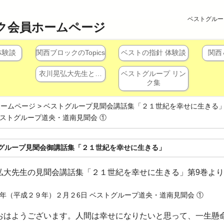
ベストグルー
ク会員ホームページ
体験談
関西ブロックのTopics
ベストの指針 体験談
関西
衣川晃弘大先生と…
ベストグループ リン
ク集
ホームページ
>
ベストグループ見聞会講話集「２１世紀を幸せに生きる
ベストグループ道央・道南見聞会 ①
グループ見聞会御講話集「２１世紀を幸せに生きる」
弘大先生の見聞会講話集「２１世紀を幸せに生きる」第9巻より
年（平成２９年）２月２6日 ベストグループ道央・道南見聞会 ①
おはようございます。人間は幸せになりたいと思って、一生懸