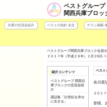
ベストグループ
関西兵庫ブロッ
兵庫の交流会紹介
ベストの指針 全文
チラシ掲載 
ベストグループ関西兵庫ブロック会員
２０１７年（平成２９年）２月２6日 
ベスト
紹介コンテンツ
ベストグループ 関西兵
衣川晃
庫ブロックの交流会紹
介
２０１７
講話集「21世紀を幸せ
に生きる」
皆様、