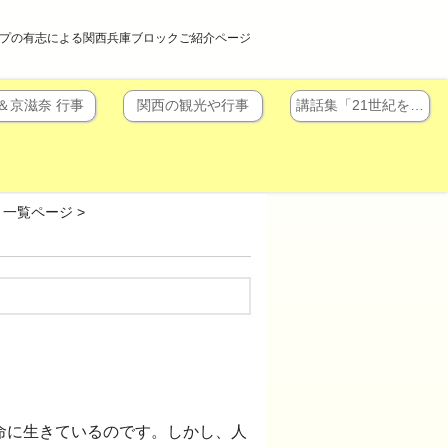
プの有志による関西兵庫ブロックご紹介ページ
＆京滋奈 行事
関西の観光や行事
講話集「21世紀を…
」一覧ページ
>
命に生きているのです。しかし、人