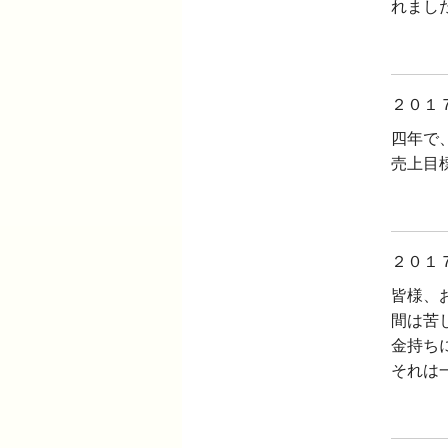
れまし
２０１
四年で
売上目
２０１
皆様、
間は苦
金持ち
それは