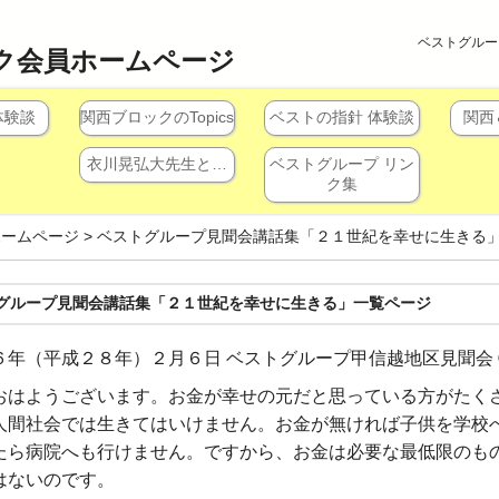
ベストグルー
ク会員ホームページ
体験談
関西ブロックのTopics
ベストの指針 体験談
関西
衣川晃弘大先生と…
ベストグループ リン
ク集
ホームページ
>
ベストグループ見聞会講話集「２１世紀を幸せに生きる
グループ見聞会講話集「２１世紀を幸せに生きる」一覧ページ
６年（平成２８年）２月６日 ベストグループ甲信越地区見聞会 
おはようございます。お金が幸せの元だと思っている方がたく
人間社会では生きてはいけません。お金が無ければ子供を学校
たら病院へも行けません。ですから、お金は必要な最低限のも
はないのです。