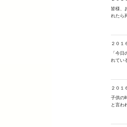
皆様、
れたら
２０１
「今日
れてい
２０１
子供の
と言わ