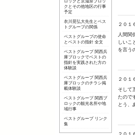
ロックと京滋奈ブロッ
クとその他地区の行事
予定
衣川晃弘大先生とベス
２０１
トグループの関係
人間関
ベストグループの使命
とベストの指針 全文
しいこ
を言う
ベストグループ 関西兵
庫ブロックでベストの
指針を実践された方の
体験談
ベストグループ 関西兵
２０１
庫ブロックのチラシ掲
載体験談
そして
たので
ベストグループ 関西ブ
ロックの観光名所や地
とう、
域行事
ベストグループ リンク
集
２０１