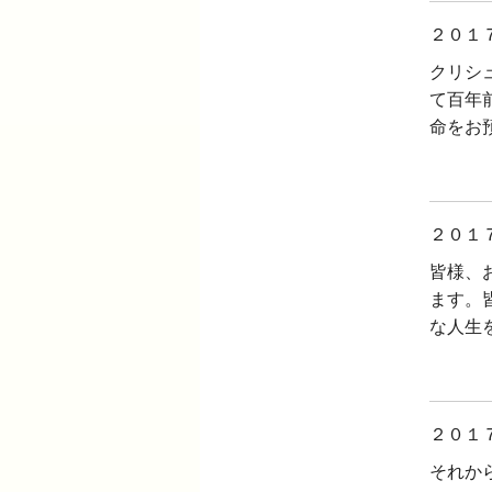
２０１
クリシ
て百年
命をお
２０１
皆様、
ます。
な人生
２０１
それか