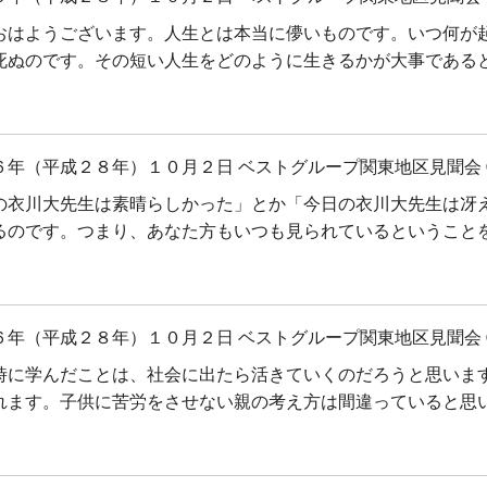
おはようございます。人生とは本当に儚いものです。いつ何が
死ぬのです。その短い人生をどのように生きるかが大事である
６年（平成２８年）１０月２日 ベストグループ関東地区見聞会 
の衣川大先生は素晴らしかった」とか「今日の衣川大先生は冴
るのです。つまり、あなた方もいつも見られているということ
６年（平成２８年）１０月２日 ベストグループ関東地区見聞会 
時に学んだことは、社会に出たら活きていくのだろうと思いま
れます。子供に苦労をさせない親の考え方は間違っていると思