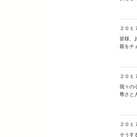
２０１
皆様、
親をチ
２０１
我々の
尊さと
２０１
そうす