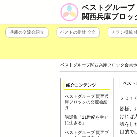
ベストグループ
関西兵庫ブロッ
兵庫の交流会紹介
ベストの指針 全文
チラシ掲載 
ベストグループ関西兵庫ブロック会員
ベスト
紹介コンテンツ
ベストグループ 関西兵
２０１
庫ブロックの交流会紹
介
皆様、
ければ
講話集「21世紀を幸せ
に生きる」
我をし
目的で
ベストグループ 関西ブ