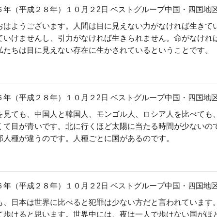
６年（平成２８年）１０月２2日 ベストグループ中国・四国地区
おはようございます。人間は目に見えない力がなければ生きて
ていけませんし、引力がなければ生きられません。命がなけれ
私たちは目に見えない存在に生かされているということです。
６年（平成２８年）１０月２2日 ベストグループ中国・四国地区
を見ても、中国人と韓国人、モンゴル人、ロシア人を比べても
くて目が青いです。北に行くほど太陽に当たる時間が少ないの
部人種が違うのです。人種ごとに国があるのです。
６年（平成２８年）１０月２2日 ベストグループ中国・四国地区
も、日本は世界に比べると犯罪は少ない方だと言われています
て歩けると思います。世界中には、夜は一人で歩けない国がほ