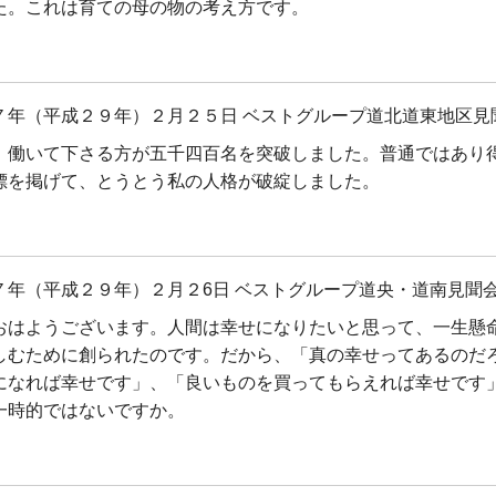
た。これは育ての母の物の考え方です。
７年（平成２９年）２月２５日 ベストグループ道北道東地区見
、働いて下さる方が五千四百名を突破しました。普通ではあり
標を掲げて、とうとう私の人格が破綻しました。
７年（平成２９年）２月２6日 ベストグループ道央・道南見聞会
おはようございます。人間は幸せになりたいと思って、一生懸
しむために創られたのです。だから、「真の幸せってあるのだ
になれば幸せです」、「良いものを買ってもらえれば幸せです
一時的ではないですか。