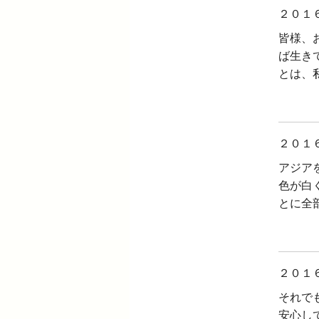
２０１
皆様、
ば生き
とは、
２０１
アジア
色が白
とに全
２０１
それで
安心し