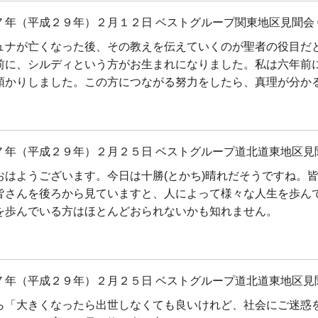
７年（平成２９年）２月１２日 ベストグループ関東地区見聞会 
ュナが亡くなった後、その教えを伝えていくのが聖者の役目だ
前に、シルディという方がお生まれになりました。私は六年前
預かりしました。この方につながる努力をしたら、真理が分か
７年（平成２９年）２月２５日 ベストグループ道北道東地区見
おはようございます。今日は十勝(とかち)晴れだそうですね。
皆さんを後ろから見ていますと、人によって様々な人生を歩ん
を歩んでいる方はほとんどおられないかも知れません。
７年（平成２９年）２月２５日 ベストグループ道北道東地区見
ら「大きくなったら出世しなくても良いけれど、社会にご迷惑