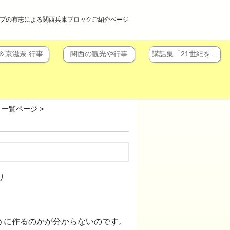
プの有志による関西兵庫ブロックご紹介ページ
＆京滋奈 行事
関西の観光や行事
講話集「21世紀を…
」一覧ページ
>
り
うに作るのかが分からないのです。