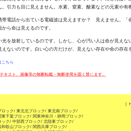
ん。引力も目に見えません。水素、窒素、酸素などの元素や有
携帯電話から出ている電磁波は見えますか？ 見えません。「
面から命は見えるのです。
い光を放射しているのです。しかし、心が汚い人は命が見えな
見えないのです。白い心の方だけが、見えない存在や命の存在
回はこちら
テキスト、画像等の無断転載・無断使用を固く禁じます。
|
ブロック
/
東北北ブロック
/
東北南ブロック
/
関東千葉ブロック
/
関東神奈川・静岡ブロック
/
ロック
/
中部西ブロック
/
北陸東ブロック
/
西和歌山ブロック
/
関西兵庫ブロック
/