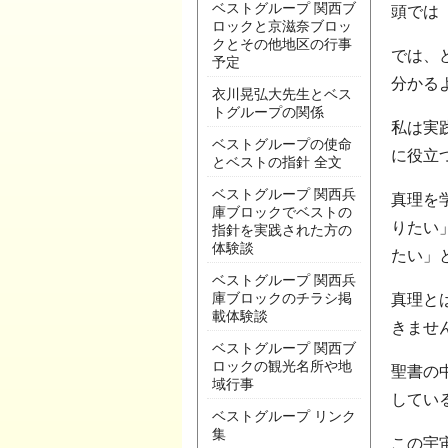
ベストグループ 関西ブ
頭では
ロックと京滋奈ブロッ
クとその他地区の行事
では、
予定
分かる
衣川晃弘大先生とベス
トグループの関係
私は実
ベストグループの使命
に役立
とベストの指針 全文
ベストグループ 関西兵
真理を
庫ブロックでベストの
りたい
指針を実践された方の
体験談
たい」
ベストグループ 関西兵
庫ブロックのチラシ掲
真理と
載体験談
きませ
ベストグループ 関西ブ
ロックの観光名所や地
聖書の
域行事
してい
ベストグループ リンク
集
この宇