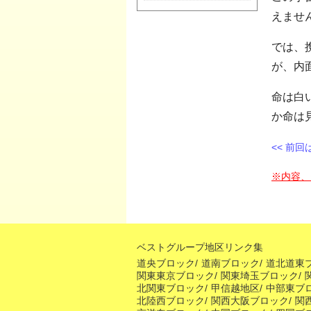
えませ
では、
が、内
命は白
か命は
<< 前
※内容、
ベストグループ地区リンク集
道央ブロック
/
道南ブロック
/
道北道東
関東東京ブロック
/
関東埼玉ブロック
/
北関東ブロック
/
甲信越地区
/
中部東ブ
北陸西ブロック
/
関西大阪ブロック
/
関