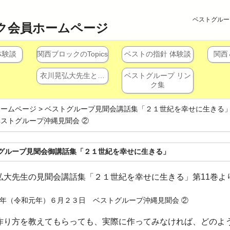
ベストグルー
ク会員ホームページ
体験談
関西ブロックのTopics
ベストの指針 体験談
関西
衣川晃弘大先生と…
ベストグループ リン
ク集
ホームページ
>
ベストグループ見聞会講話集「２１世紀を幸せに生きる
ストグループ沖縄見聞会 ②
グループ見聞会御講話集「２１世紀を幸せに生きる」
弘大先生の見聞会講話集「２１世紀を幸せに生きる」第11巻よ
年（令和元年）６月２３日 ベストグループ沖縄見聞会 ②
作り方を教えてもらっても、実際に作ってみなければ、どのよ