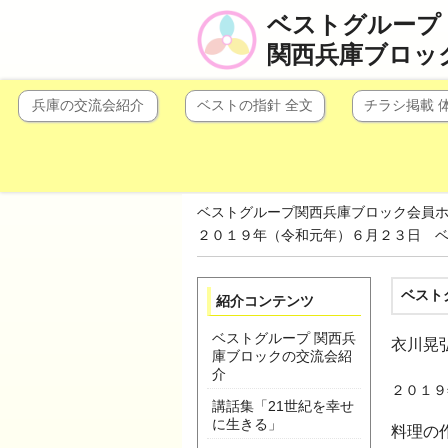
ベストグループ
関西兵庫ブロッ
兵庫の交流会紹介
ベストの指針 全文
チラシ掲載 
ベストグループ関西兵庫ブロック会員
２０１９年（令和元年）６月２３日 ベ
ベスト
紹介コンテンツ
ベストグループ 関西兵
衣川晃
庫ブロックの交流会紹
介
２０１９
講話集「21世紀を幸せ
に生きる」
料理の