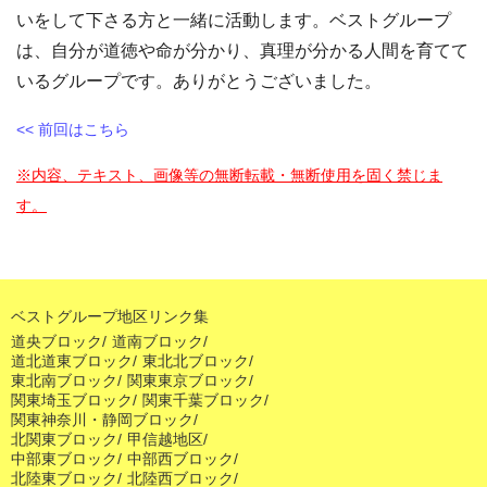
いをして下さる方と一緒に活動します。ベストグループ
は、自分が道徳や命が分かり、真理が分かる人間を育てて
いるグループです。ありがとうございました。
<< 前回はこちら
※内容、テキスト、画像等の無断転載・無断使用を固く禁じま
す。
ベストグループ地区リンク集
道央ブロック
/
道南ブロック
/
道北道東ブロック
/
東北北ブロック
/
東北南ブロック
/
関東東京ブロック
/
関東埼玉ブロック
/
関東千葉ブロック
/
関東神奈川・静岡ブロック
/
北関東ブロック
/
甲信越地区
/
中部東ブロック
/
中部西ブロック
/
北陸東ブロック
/
北陸西ブロック
/