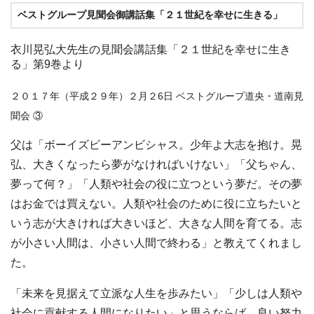
ベストグループ見聞会御講話集「２１世紀を幸せに生きる」
衣川晃弘大先生の見聞会講話集「２１世紀を幸せに生き
る」第9巻より
２０１７年（平成２９年）２月２6日 ベストグループ道央・道南見
聞会 ③
父は「ボーイズビーアンビシャス。少年よ大志を抱け。晃
弘、大きくなったら夢がなければいけない」「父ちゃん、
夢って何？」「人類や社会の役に立つという夢だ。その夢
はお金では買えない。人類や社会のために役に立ちたいと
いう志が大きければ大きいほど、大きな人間を育てる。志
が小さい人間は、小さい人間で終わる」と教えてくれまし
た。
「未来を見据えて立派な人生を歩みたい」「少しは人類や
社会に貢献する人間になりたい」と思うならば、良い努力