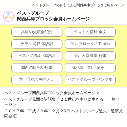
ベストグループの有志による関西兵庫ブロックご紹介ページ
ベストグループ
関西兵庫ブロック会員ホームページ
兵庫の交流会紹介
ベストの指針 全文
チラシ掲載 体験談
関西ブロックのTopics
ベストの指針 体験談
関西＆京滋奈 行事
関西の観光や行事
講話集「21世紀を…
衣川晃弘大先生と…
ベストグループ リンク集
ベストグループ関西兵庫ブロック会員ホームページ
>
ベストグループ見聞会講話集「２１世紀を幸せに生きる」一覧ペ
ージ
>
２０１７年（平成２９年）２月２6日 ベストグループ道央・道南見
聞会 ③