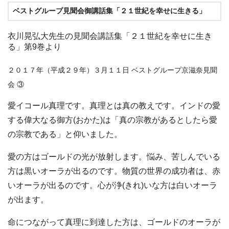
ベストグループ見聞会御講話集「２１世紀を幸せに生きる」
衣川晃弘大先生の見聞会講話集「２１世紀を幸せに生き
る」第9巻より
２０１７年（平成２９年）３月１１日 ベストグループ京滋奈見聞
会 ③
愛イコール真理です。真理とは真の教えです。インドの愛
する偉大なる御方(おかた)は「真の宗教があるとしたら愛
の宗教である」と仰いました。
愛の方はゴールドの光が放射します。悩み、苦しんでいる
方は黒いオーラが出るのです。物質の世界の成功者は、赤
いオーラが出るのです。心が浄(きれ)いな方は白いオーラ
が出ます。
命につながって真理に到達した方は、ゴールドのオーラが